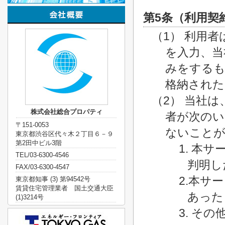
第5条（利用契
（1） 利用
を入力、当
みをするも
格納された
（2） 当社
株式会社総合プロパティ
者が次のい
〒151-0053
ないこと
東京都渋谷区代々木２丁目６－９
第2田中ビル3階
1. 本
TEL/03-6300-4546
判明し
FAX/03-6300-4547
2.本サ
東京都知事 (3) 第94542号
賃貸住宅管理業者 国土交通大臣
あった
(1)3214号
3. そ