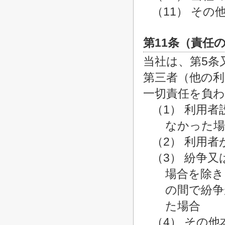
（11） そ
第11条（責任
当社は、第5条
第三者（他の
一切責任を負
（1） 利用
なかった場
（2） 利用
（3） 紛争
場合を除き
の間で紛争
た場合
（4） その