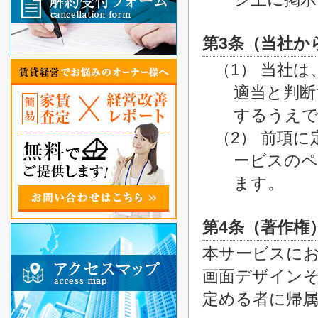
第3条（当社か
（1） 当社
適当と判断
するうえで
（2） 前項
ービスのペ
ます。
第4条（著作権
本サービスに
画面デザイン
定める者に帰