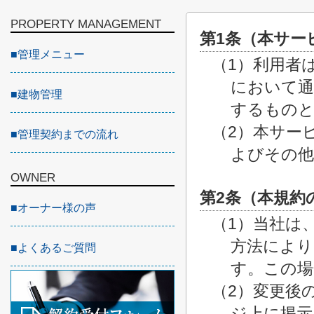
PROPERTY MANAGEMENT
第1条（本サー
■
管理メニュー
（1）利用者
において通
■
建物管理
するもの
（2）本サー
■
管理契約までの流れ
よびその他
OWNER
第2条（本規約
■
オーナー様の声
（1）当社は
方法により
■
よくあるご質問
す。この場
（2）変更後
ジ上に掲示