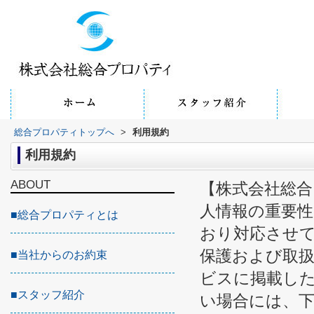
総合プロパティトップへ
>
利用規約
利用規約
ABOUT
【株式会社総合
人情報の重要
■
総合プロパティとは
おり対応させ
保護および取
■
当社からのお約束
ビスに掲載し
■
スタッフ紹介
い場合には、