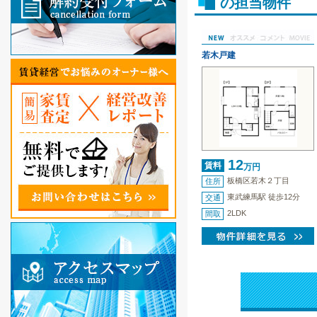
の担当物件
若木戸建
12
賃料
万円
板橋区若木２丁目
住所
東武練馬駅 徒歩12分
交通
2LDK
間取