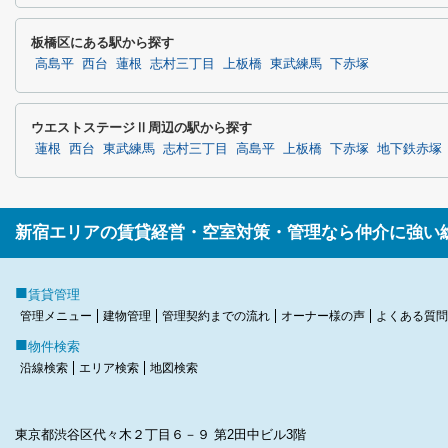
板橋区にある駅から探す
高島平
西台
蓮根
志村三丁目
上板橋
東武練馬
下赤塚
ウエストステージⅡ周辺の駅から探す
蓮根
西台
東武練馬
志村三丁目
高島平
上板橋
下赤塚
地下鉄赤塚
新宿エリアの賃貸経営・空室対策・管理なら仲介に強い
■
賃貸管理
管理メニュー
建物管理
管理契約までの流れ
オーナー様の声
よくある質問
■
物件検索
沿線検索
エリア検索
地図検索
東京都渋谷区代々木２丁目６－９ 第2田中ビル3階