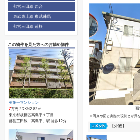
都営三田線 西台
東武東上線 東武練馬
都営三田線 蓮根
この物件を見た方へのお勧め物件
英第一マンション
画
7
万円 2DK/42.82㎡
東京都板橋区高島平１丁目
※写真や図と実際の現状とが異
都営三田線「高島平」駅 徒歩12分
【外観】