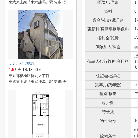
東武東上線「東武練馬」駅 徒歩2分
間取り/詳細
1
賃料
6
敷金/礼金/保証金
1
更新料/更新事務手数料
1
権利金/雑費
-/-
保険加入/料金
有
必
保証人代行義務/利用料
月
サンハイツ徳丸
4.8
万円 1R/13.00㎡
東京都板橋区徳丸２丁目
保証会社詳細
-
東武東上線「東武練馬」駅 徒歩5分
築年月(築年数)
2
種別/構造
ア
総戸数
-
特優賃
-
物件番号
1
設備条件