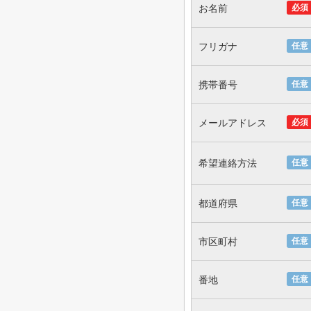
お名前
必須
フリガナ
任意
携帯番号
任意
メールアドレス
必須
希望連絡方法
任意
都道府県
任意
市区町村
任意
番地
任意