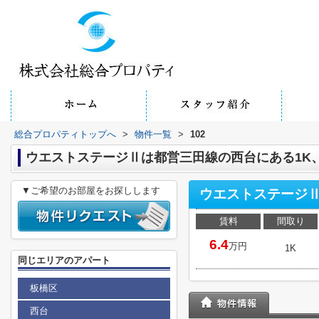
総合プロパティトップへ
>
物件一覧
>
102
ウエストステージⅡは都営三田線の西台にある1K、
▼ご希望のお部屋をお探しします
ウエストステージⅡ
賃料
間取り
6.4
万円
1K
同じエリアのアパート
板橋区
西台