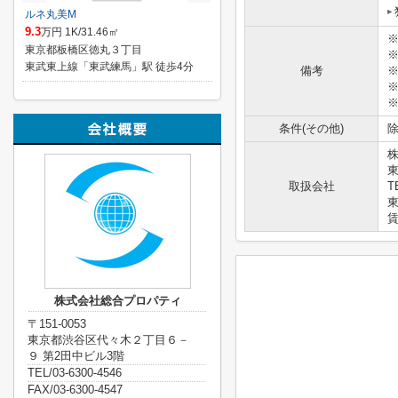
ルネ丸美M
9.3
万円 1K/31.46㎡
東京都板橋区徳丸３丁目
東武東上線「東武練馬」駅 徒歩4分
備考
※
※
※
条件(その他)
除
取扱会社
T
東
賃
株式会社総合プロパティ
〒151-0053
東京都渋谷区代々木２丁目６－
９ 第2田中ビル3階
TEL/03-6300-4546
FAX/03-6300-4547