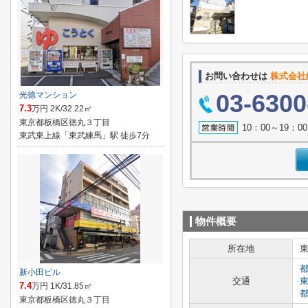
お問い合わせは
株式会社
03-6300
光徳マンション
7.3
万円 2K/32.22㎡
東京都板橋区徳丸３丁目
10：00～19：
東武東上線「東武練馬」駅 徒歩7分
物件概要
所在地
新小田ビル
交通
7.4
万円 1K/31.85㎡
東京都板橋区徳丸３丁目